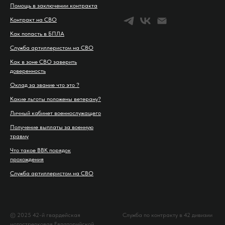
Помощь в заключении контракта
Контракт на СВО
Как попасть в БПЛА
Служба артиллеристом на СВО
Как в зоне СВО заверить
доверенность
Оклад за звание что это ?
Какие льготы положены ветерану?
Личный кабинет военнослужащего
Получение выплаты за военную
травму
Что такое ВВК порядок
прохождения
Служба артиллеристом на СВО
© 2025 42-й гвардейская
Служба по контракту в 42 дивизии
мотострелковая Евпаторийской