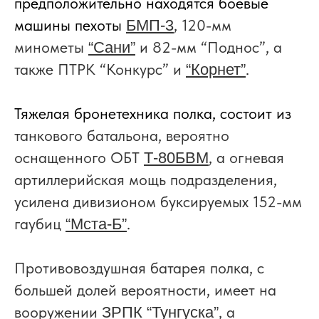
предположительно находятся боевые
машины пехоты
, 120-мм
БМП-3
минометы
и 82-мм “Поднос”, а
“Сани”
также ПТРК “Конкурс” и
.
“Корнет”
Тяжелая бронетехника полка, состоит из
танкового батальона, вероятно
оснащенного ОБТ
, а огневая
Т-80БВМ
артиллерийская мощь подразделения,
усилена дивизионом буксируемых 152-мм
гаубиц
.
“Мста-Б”
Противовоздушная батарея полка, с
большей долей вероятности, имеет на
вооружении
, а
ЗРПК “Тунгуска”