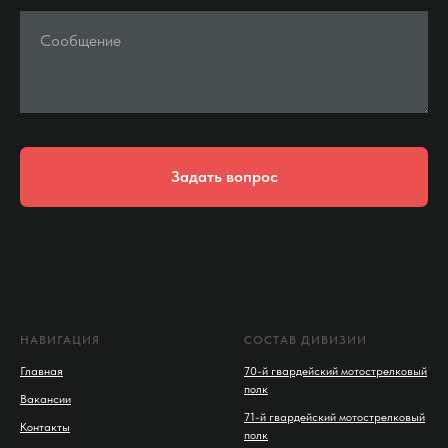
Сообщение
Задать вопрос
НАВИГАЦИЯ
СОСТАВ ДИВИЗИИ
Главная
70-й гвардейский мотострелковый
полк
Вакансии
71-й гвардейский мотострелковый
Контакты
полк