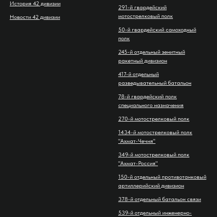
История 42 дивизии
291-й гвардейский
мотострелковый полк
Новости 42 дивизии
50-й гвардейский самоходный
полк
245-й отдельный зенитный
ракетный дивизион
417-й отдельный
разведывательный батальон
78-й гвардейский полк
специального назначения
270-й мотострелковый полк
1434-й мотострелковый полк
"Ахмат-Чечня"
349-й мотострелковый полк
"Ахмат-Россия"
150-й отдельный противотанковый
артиллерийский дивизион
378-й отдельный батальон связи
539-й отдельный инженерно-