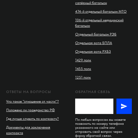
сапёрный батальон
474-й отдельный батальон МТО
106-й отдельный медицинский
батальон
Отдельный батальон РЭБ
Отдельная рота БПЛА
Отдельная рота РХБЗ
1429 полк
1455 полк
1251 полк
ОТВЕТЫ НА ВОПРОСЫ
ОБРАТНАЯ СВЯЗЬ
Что такое "отношение от части"?
Положено ли гражданство РФ
Где лучше служить по контракту?
По любым вопросам вы можете
позвонить по номеру телефона
Документы для заключения
указанного на сайте или
отправить свой вопрос через
контракта
форму обратной связи.