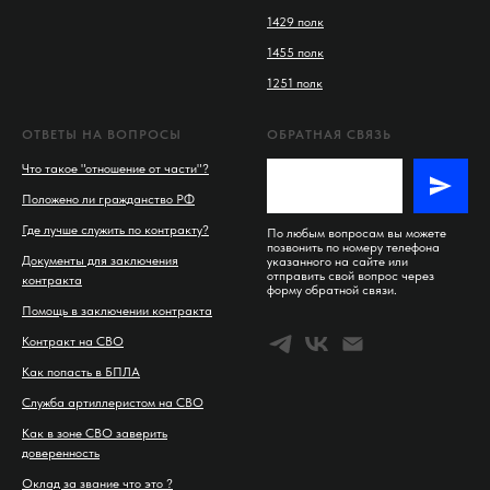
1429 полк
1455 полк
1251 полк
ОТВЕТЫ НА ВОПРОСЫ
ОБРАТНАЯ СВЯЗЬ
Что такое "отношение от части"?
Положено ли гражданство РФ
Где лучше служить по контракту?
По любым вопросам вы можете
позвонить по номеру телефона
Документы для заключения
указанного на сайте или
отправить свой вопрос через
контракта
форму обратной связи.
Помощь в заключении контракта
Контракт на СВО
Как попасть в БПЛА
Служба артиллеристом на СВО
Как в зоне СВО заверить
доверенность
Оклад за звание что это ?