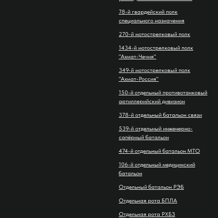
78-й гвардейский полк
специального назначения
270-й мотострелковый полк
1434-й мотострелковый полк
"Ахмат-Чечня"
349-й мотострелковый полк
"Ахмат-Россия"
150-й отдельный противотанковый
артиллерийский дивизион
378-й отдельный батальон связи
539-й отдельный инженерно-
сапёрный батальон
474-й отдельный батальон МТО
106-й отдельный медицинский
батальон
Отдельный батальон РЭБ
Отдельная рота БПЛА
Отдельная рота РХБЗ