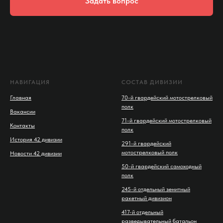
Задать вопрос
НАВИГАЦИЯ
СОСТАВ ДИВИЗИИ
Главная
70-й гвардейский мотострелковый
полк
Вакансии
71-й гвардейский мотострелковый
Контакты
полк
История 42 дивизии
291-й гвардейский
мотострелковый полк
Новости 42 дивизии
50-й гвардейский самоходный
полк
245-й отдельный зенитный
ракетный дивизион
417-й отдельный
разведывательный батальон