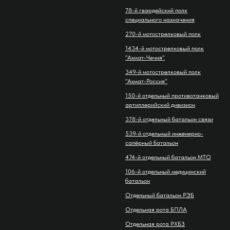
78-й гвардейский полк
специального назначения
270-й мотострелковый полк
1434-й мотострелковый полк
"Ахмат-Чечня"
349-й мотострелковый полк
"Ахмат-Россия"
150-й отдельный противотанковый
артиллерийский дивизион
378-й отдельный батальон связи
539-й отдельный инженерно-
сапёрный батальон
474-й отдельный батальон МТО
106-й отдельный медицинский
батальон
Отдельный батальон РЭБ
Отдельная рота БПЛА
Отдельная рота РХБЗ