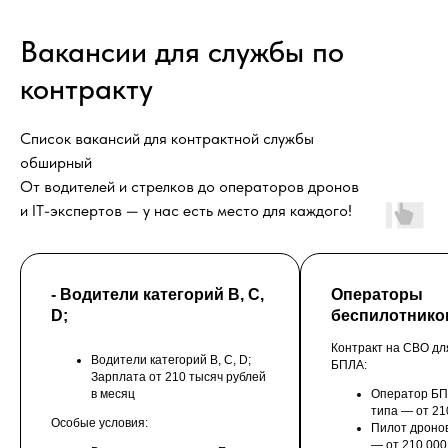
Вакансии для службы по
контракту
Список вакансий для контрактной службы
обширный
От водителей и стрелков до операторов дронов
и IT-экспертов — у нас есть место для каждого!
- Водители категорий B, C,
Операторы
D;
беспилотник
Контракт на СВО дл
Водители категорий B, C, D;
БПЛА:
Зарплата от 210 тысяч рублей
в месяц
Оператор БП
типа — от 21
Особые условия:
Пилот дроно
— от 210 000