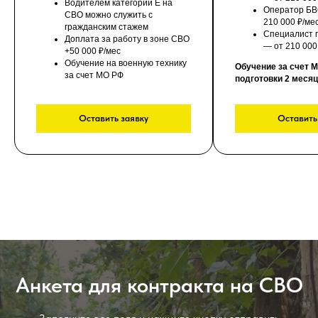
Водителем категории Е на
Оператор БВ
СВО можно служить с
210 000 ₽/ме
гражданским стажем
Специалист 
Доплата за работу в зоне СВО
— от 210 000
+50 000 ₽/мес
Обучение на военную технику
Обучение за счет М
за счет МО РФ
подготовки 2 меся
Оставить заявку
Оставить
Анкета для контракта на СВО