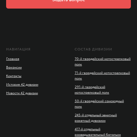
НАВИГАЦИЯ
СОСТАВ ДИВИЗИИ
Главная
70-й гвардейский мотострелковый
полк
Вакансии
71-й гвардейский мотострелковый
Контакты
полк
История 42 дивизии
291-й гвардейский
мотострелковый полк
Новости 42 дивизии
50-й гвардейский самоходный
полк
245-й отдельный зенитный
ракетный дивизион
417-й отдельный
разведывательный батальон