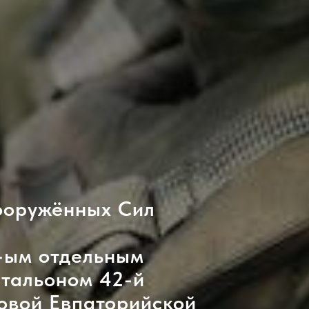
ооружённых Сил
-ым отдельным
тальоном 42-й
овой Евпаторийской