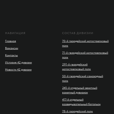
НАВИГАЦИЯ
СОСТАВ ДИВИЗИИ
Главная
70-й гвардейский мотострелковый
полк
Вакансии
71-й гвардейский мотострелковый
Контакты
полк
История 42 дивизии
291-й гвардейский
мотострелковый полк
Новости 42 дивизии
50-й гвардейский самоходный
полк
245-й отдельный зенитный
ракетный дивизион
417-й отдельный
разведывательный батальон
78-й гвардейский полк