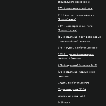
специального назначения
270-й мотострелковый полк
1434-й мотострелковый полк
"Ахмат-Чечня"
349-й мотострелковый полк
"Ахмат-Россия"
150-й отдельный противотанковый
артиллерийский дивизион
378-й отдельный батальон связи
539-й отдельный инженерно-
сапёрный батальон
474-й отдельный батальон МТО
106-й отдельный медицинский
батальон
Отдельный батальон РЭБ
Отдельная рота БПЛА
Отдельная рота РХБЗ
1429 полк