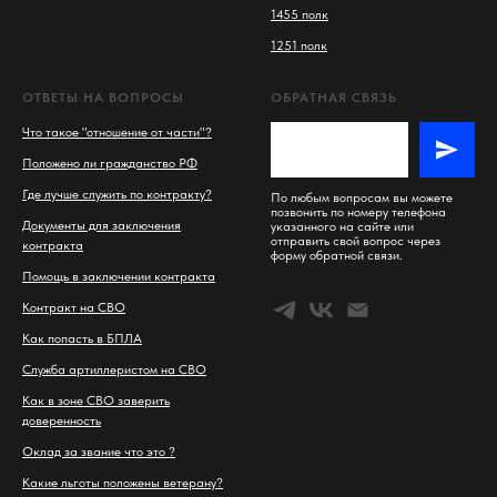
1455 полк
1251 полк
ОТВЕТЫ НА ВОПРОСЫ
ОБРАТНАЯ СВЯЗЬ
Что такое "отношение от части"?
Положено ли гражданство РФ
Где лучше служить по контракту?
По любым вопросам вы можете
позвонить по номеру телефона
Документы для заключения
указанного на сайте или
отправить свой вопрос через
контракта
форму обратной связи.
Помощь в заключении контракта
Контракт на СВО
Как попасть в БПЛА
Служба артиллеристом на СВО
Как в зоне СВО заверить
доверенность
Оклад за звание что это ?
Какие льготы положены ветерану?