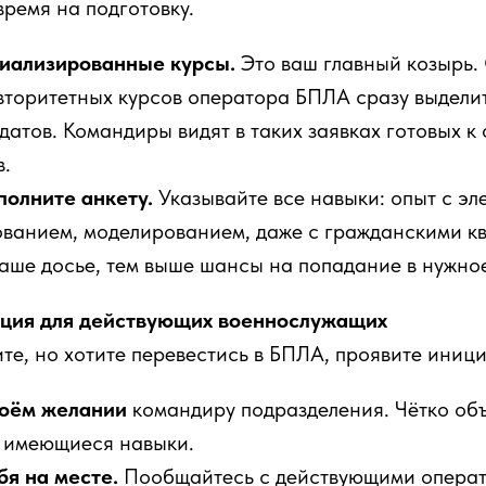
ремя на подготовку.
циализированные курсы.
Это ваш главный козырь.
вторитетных курсов оператора БПЛА сразу выделит
датов. Командиры видят в таких заявках готовых к
в.
полните анкету.
Указывайте все навыки: опыт с эл
ванием, моделированием, даже с гражданскими к
аше досье, тем выше шансы на попадание в нужно
кция для действующих военнослужащих
ите, но хотите перевестись в БПЛА, проявите иници
воём желании
командиру подразделения. Чётко об
 имеющиеся навыки.
бя на месте.
Пообщайтесь с действующими опера