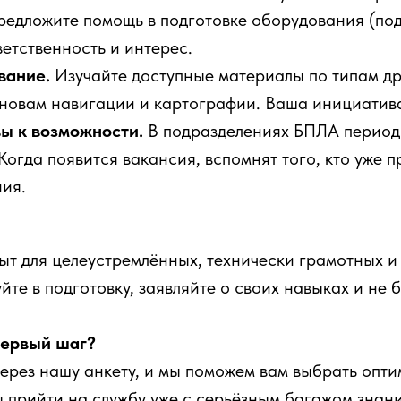
редложите помощь в подготовке оборудования (по
етственность и интерес.
вание.
Изучайте доступные материалы по типам др
новам навигации и картографии. Ваша инициатива
вы к возможности.
В подразделениях БПЛА период
Когда появится вакансия, вспомнят того, кто уже п
ия.
ыт для целеустремлённых, технически грамотных и
йте в подготовку, заявляйте о своих навыках и не 
первый шаг?
через нашу анкету, и мы поможем вам выбрать опти
ы прийти на службу уже с серьёзным багажом знан