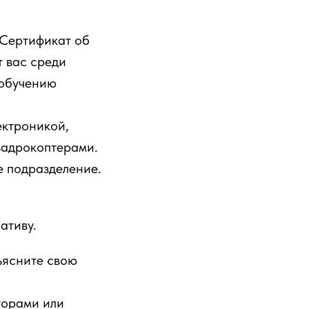
 Сертификат об
 вас среди
 обучению
ектроникой,
вадрокоптерами.
е подразделение.
ативу.
ъясните свою
торами или