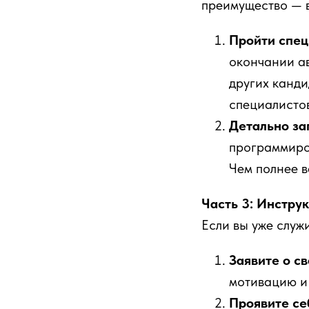
преимущество — в
Пройти спе
окончании а
других канди
специалисто
Детально за
программиро
Чем полнее в
Часть 3: Инстру
Если вы уже служ
Заявите о с
мотивацию и
Проявите се