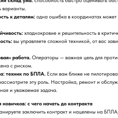
ий склад ума:
способность быстро оценивать обс
ь варианты.
сть к деталям:
одна ошибка в координатах может 
йчивость:
хладнокровие и решительность в критич
ость:
вы управляете сложной техникой, от вас зав
овая» работа.
Операторы — важная цель для проти
ена с риском.
а: техник по БПЛА.
Если вам ближе не пилотирова
рассмотрите эту роль. Настройка, ремонт и обслу
ная и уважаемая задача.
я новичков: с чего начать до контракта
ланируете заключить контракт и нацелены на БПЛА,