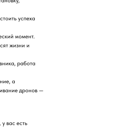
тановку,
стоить успеха
еский момент.
исят жизни и
вника, работа
ние, а
живание дронов —
 у вас есть