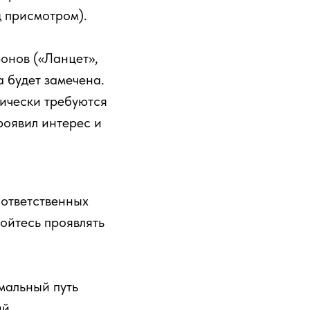
д присмотром).
онов («Ланцет»,
 будет замечена.
ически требуются
роявил интерес и
 ответственных
бойтесь проявлять
мальный путь
ий.