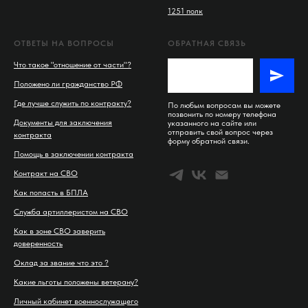
1251 полк
ОТВЕТЫ НА ВОПРОСЫ
ОБРАТНАЯ СВЯЗЬ
Что такое "отношение от части"?
Положено ли гражданство РФ
Где лучше служить по контракту?
По любым вопросам вы можете
позвонить по номеру телефона
Документы для заключения
указанного на сайте или
отправить свой вопрос через
контракта
форму обратной связи.
Помощь в заключении контракта
Контракт на СВО
Как попасть в БПЛА
Служба артиллеристом на СВО
Как в зоне СВО заверить
доверенность
Оклад за звание что это ?
Какие льготы положены ветерану?
Личный кабинет военнослужащего