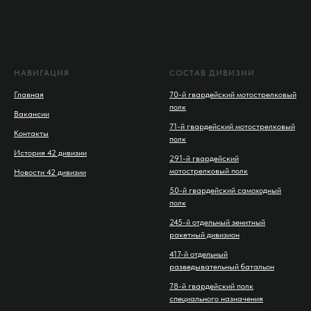
НАВИГАЦИЯ
СОСТАВ ДИВИЗИИ
Главная
70-й гвардейский мотострелковый
полк
Вакансии
71-й гвардейский мотострелковый
Контакты
полк
История 42 дивизии
291-й гвардейский
мотострелковый полк
Новости 42 дивизии
50-й гвардейский самоходный
полк
245-й отдельный зенитный
ракетный дивизион
417-й отдельный
разведывательный батальон
78-й гвардейский полк
специального назначения