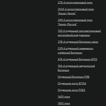
270-й мотострелковый полк
1434-й мотострелковый полк
"Ахмат-Чечня"
349-й мотострелковый полк
"Ахмат-Россия"
150-й отдельный противотанковый
артиллерийский дивизион
378-й отдельный батальон связи
539-й отдельный инженерно-
сапёрный батальон
474-й отдельный батальон МТО
106-й отдельный медицинский
батальон
Отдельный батальон РЭБ
Отдельная рота БПЛА
Отдельная рота РХБЗ
1429 полк
1455 полк