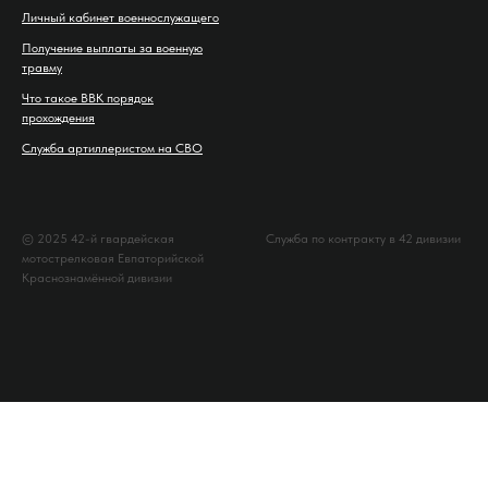
Личный кабинет военнослужащего
Получение выплаты за военную
травму
Что такое ВВК порядок
прохождения
Служба артиллеристом на СВО
© 2025 42-й гвардейская
Служба по контракту в 42 дивизии
мотострелковая Евпаторийской
Краснознамённой дивизии