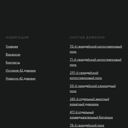
НАВИГАЦИЯ
СОСТАВ ДИВИЗИИ
Главная
70-й гвардейский мотострелковый
полк
Вакансии
71-й гвардейский мотострелковый
Контакты
полк
История 42 дивизии
291-й гвардейский
мотострелковый полк
Новости 42 дивизии
50-й гвардейский самоходный
полк
245-й отдельный зенитный
ракетный дивизион
417-й отдельный
разведывательный батальон
78-й гвардейский полк