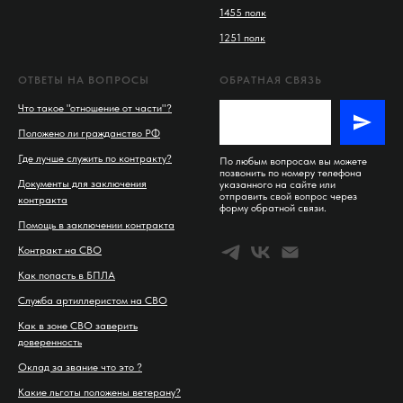
1455 полк
1251 полк
ОТВЕТЫ НА ВОПРОСЫ
ОБРАТНАЯ СВЯЗЬ
Что такое "отношение от части"?
Положено ли гражданство РФ
Где лучше служить по контракту?
По любым вопросам вы можете
позвонить по номеру телефона
Документы для заключения
указанного на сайте или
отправить свой вопрос через
контракта
форму обратной связи.
Помощь в заключении контракта
Контракт на СВО
Как попасть в БПЛА
Служба артиллеристом на СВО
Как в зоне СВО заверить
доверенность
Оклад за звание что это ?
Какие льготы положены ветерану?