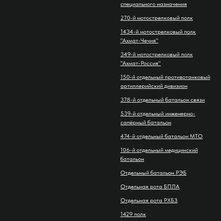
специального назначения
270-й мотострелковый полк
1434-й мотострелковый полк
"Ахмат-Чечня"
349-й мотострелковый полк
"Ахмат-Россия"
150-й отдельный противотанковый
артиллерийский дивизион
378-й отдельный батальон связи
539-й отдельный инженерно-
сапёрный батальон
474-й отдельный батальон МТО
106-й отдельный медицинский
батальон
Отдельный батальон РЭБ
Отдельная рота БПЛА
Отдельная рота РХБЗ
1429 полк