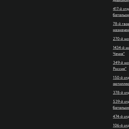
417-й от
батальон
78-й гва
назначен
270-й мо
1434-й м
Чечня"
349-й мо
Россия"
150-й от
артиллер
378-й от
539-й от
батальон
474-й от
106-й от