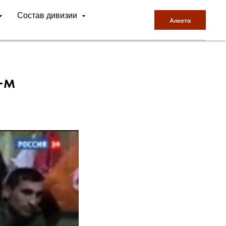
Состав дивизии
Анкета
-м