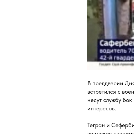
В преддверии Дня
встретился с вое
несут службу бок
интересов.
Тегран и Сеферби
воинская специа