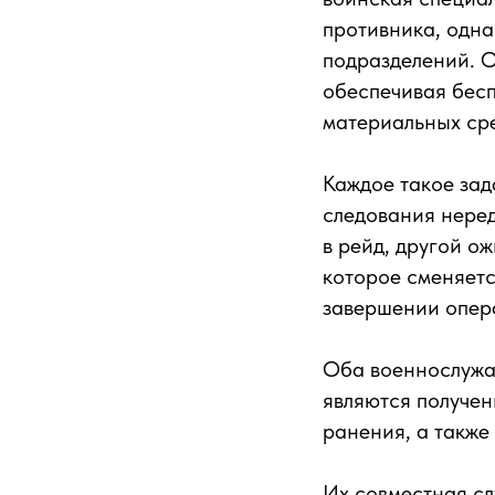
противника, одна
подразделений. О
обеспечивая бес
материальных сре
Каждое такое зад
следования неред
в рейд, другой о
которое сменяетс
завершении опер
Оба военнослужащ
являются получен
ранения, а также
Их совместная с