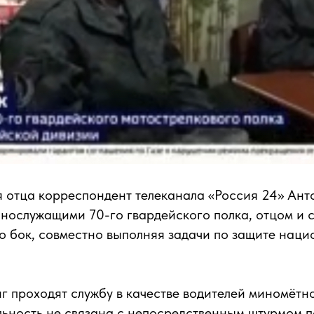
 отца корреспондент телеканала «Россия 24» Ант
ннослужащими 70-го гвардейского полка, отцом и 
 о бок, совместно выполняя задачи по защите нац
г проходят службу в качестве водителей миномётн
льность не связана с непосредственным штурмом 