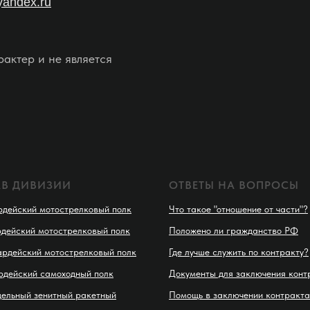
yandex.ru
актер и не является
АВ ДИВИЗИИ
ОТВЕТЫ НА ВОПРОСЫ
рдейский мотострелковый полк
Что такое "отношение от части"?
рдейский мотострелковый полк
Положено ли гражданство РФ
ардейский мотострелковый полк
Где лучше служить по контракту?
рдейский самоходный полк
Документы для заключения конт
дельный зенитный ракетный
Помощь в заключении контракта