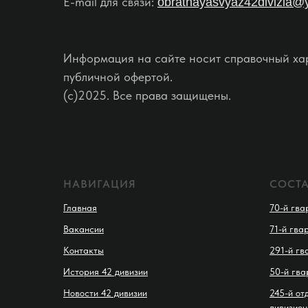
E-mail для связи:
obratnayasvyaz42divizia@
Информация на сайте носит справочный хар
публичной офертой.
(c)2025. Все права защищены.
НАВИГАЦИЯ
СОСТ
Главная
70-й гва
Вакансии
71-й гва
Контакты
291-й гв
История 42 дивизии
50-й гва
Новости 42 дивизии
245-й от
дивизион