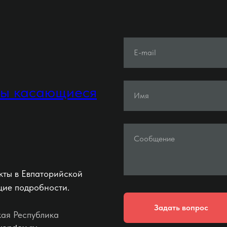
E-mail
ты касающиеся
Имя
Сообщение
кты в Евпаторийской
щие подробности.
Задать вопрос
кая Республика