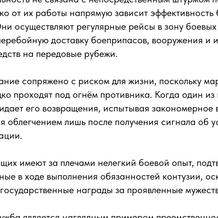
ко от их работы напрямую зависит эффективность
ни осуществляют регулярные рейсы в зону боевых
перебойную доставку боеприпасов, вооружения и 
дств на передовые рубежи.
ание сопряжено с риском для жизни, поскольку м
ко проходят под огнём противника. Когда один из 
жидает его возвращения, испытывая закономерное 
я облегчением лишь после получения сигнала об 
ации.
их имеют за плечами нелегкий боевой опыт, подт
ные в ходе выполнения обязанностей контузии, о
 государственные награды за проявленные мужеств
лужба является наглядным примером преемственно