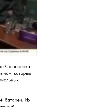
он Степаненко
сыном, которые
иональных
ой батареи. Их
позиций