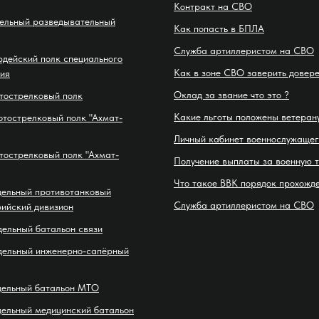
Контракт на СВО
дельный разведывательный
Как попасть в БПЛА
Служба артиллеристом на СВО
рдейский полк специального
Как в зоне СВО заверить довер
ия
Оклад за звание что это ?
тострелковый полк
Какие льготы положены ветеран
отострелковый полк "Ахмат-
Личный кабинет военнослужащег
тострелковый полк "Ахмат-
Получение выплаты за военную 
Что такое ВВК порядок прохожд
дельный противотанковый
Служба артиллеристом на СВО
ийский дивизион
дельный батальон связи
дельный инженерно-сапёрный
дельный батальон МТО
дельный медицинский батальон