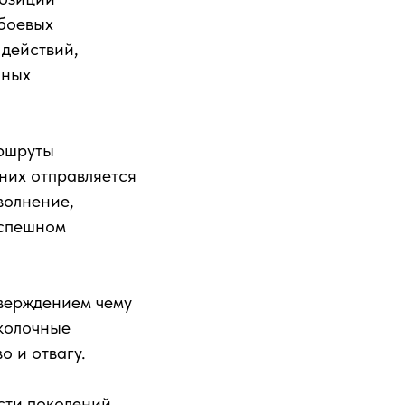
 боевых
 действий,
иных
аршруты
них отправляется
волнение,
успешном
верждением чему
сколочные
о и отвагу.
сти поколений,