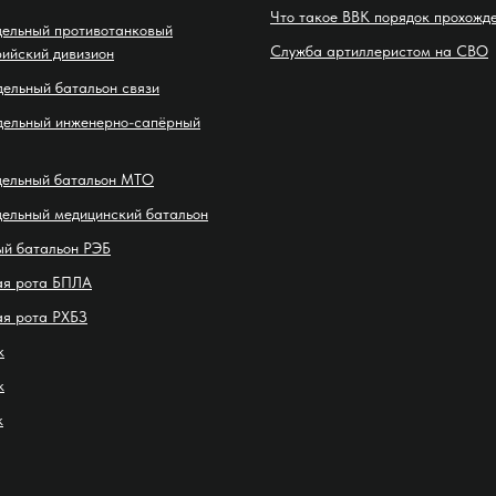
Что такое ВВК порядок прохожд
дельный противотанковый
Служба артиллеристом на СВО
ийский дивизион
дельный батальон связи
дельный инженерно-сапёрный
дельный батальон МТО
дельный медицинский батальон
ый батальон РЭБ
ая рота БПЛА
ая рота РХБЗ
к
к
к