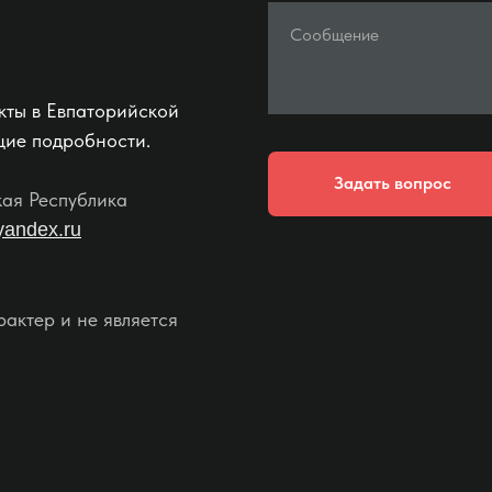
Сообщение
кты в Евпаторийской
щие подробности.
Задать вопрос
кая Республика
yandex.ru
актер и не является