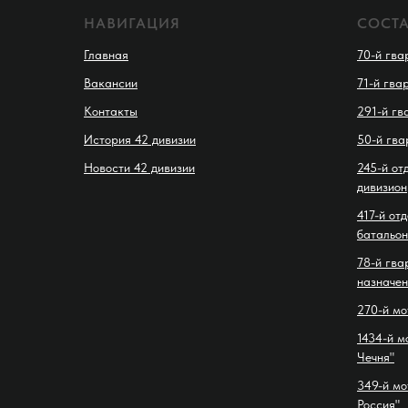
НАВИГАЦИЯ
СОСТ
Главная
70-й гва
Вакансии
71-й гва
Контакты
291-й гв
История 42 дивизии
50-й гва
Новости 42 дивизии
245-й от
дивизион
417-й от
батальон
78-й гва
назначен
270-й мо
1434-й м
Чечня"
349-й мо
Россия"