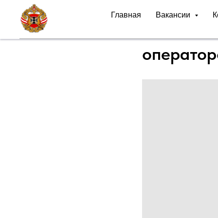
Главная
Вакансии
К
Слаженна
операто