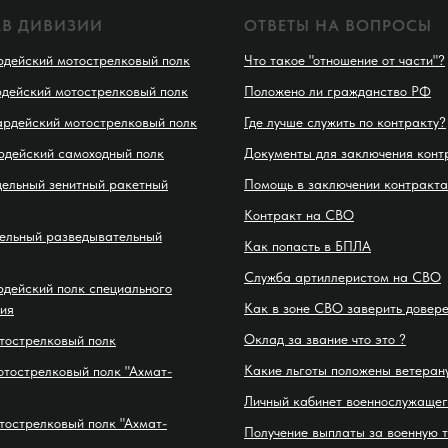
АВ ДИВИЗИИ
ОТВЕТЫ НА ВОПРОСЫ
рдейский мотострелковый полк
Что такое "отношение от части"?
рдейский мотострелковый полк
Положено ли гражданство РФ
ардейский мотострелковый полк
Где лучше служить по контракту?
рдейский самоходный полк
Документы для заключения конт
дельный зенитный ракетный
Помощь в заключении контракта
Контракт на СВО
дельный разведывательный
Как попасть в БПЛА
Служба артиллеристом на СВО
рдейский полк специального
Как в зоне СВО заверить довер
ия
Оклад за звание что это ?
тострелковый полк
Какие льготы положены ветеран
отострелковый полк "Ахмат-
Личный кабинет военнослужащег
тострелковый полк "Ахмат-
Получение выплаты за военную 