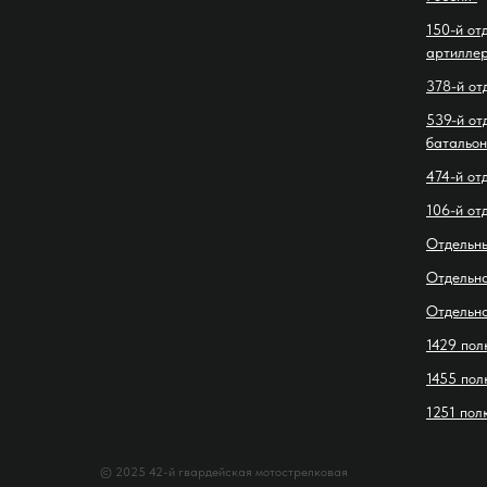
150-й от
артиллер
378-й от
539-й от
батальон
474-й от
106-й от
Отдельн
Отдельн
Отдельн
1429 пол
1455 пол
1251 пол
© 2025 42-й гвардейская мотострелковая