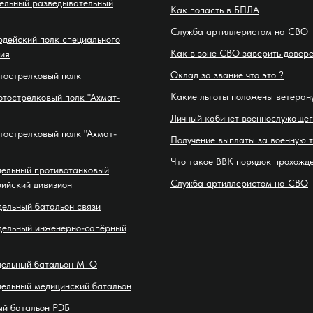
дельный разведывательный
Как попасть в БПЛА
Служба артиллеристом на СВО
рдейский полк специального
Как в зоне СВО заверить довер
ия
Оклад за звание что это ?
тострелковый полк
Какие льготы положены ветеран
отострелковый полк "Ахмат-
Личный кабинет военнослужащег
тострелковый полк "Ахмат-
Получение выплаты за военную 
Что такое ВВК порядок прохожд
дельный противотанковый
Служба артиллеристом на СВО
ийский дивизион
дельный батальон связи
дельный инженерно-сапёрный
дельный батальон МТО
дельный медицинский батальон
ый батальон РЭБ