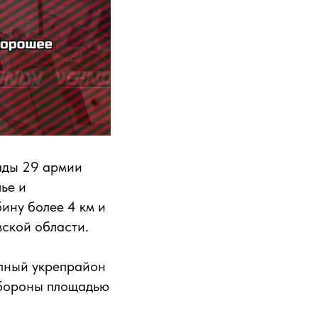
ады 29 армии
ье и
ину более 4 км и
ской области.
пный укрепрайон
обороны площадью