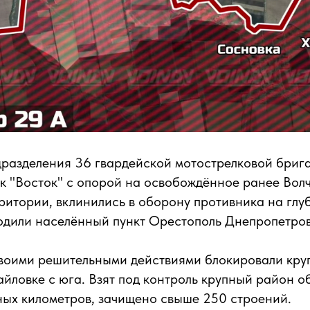
разделения 36 гвардейской мотострелковой бриг
к "Восток" с опорой на освобождённое ранее Волч
итории, вклинились в оборону противника на глуб
одили населённый пункт Орестополь Днепропетров
воими решительными действиями блокировали кру
йловке с юга. Взят под контроль крупный район 
ных километров, зачищено свыше 250 строений.