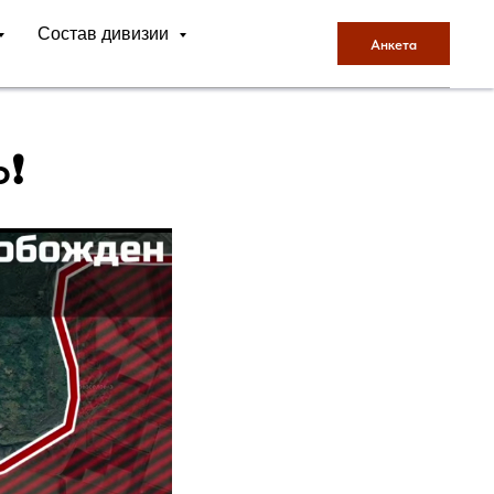
Состав дивизии
Анкета
КИ
❗️