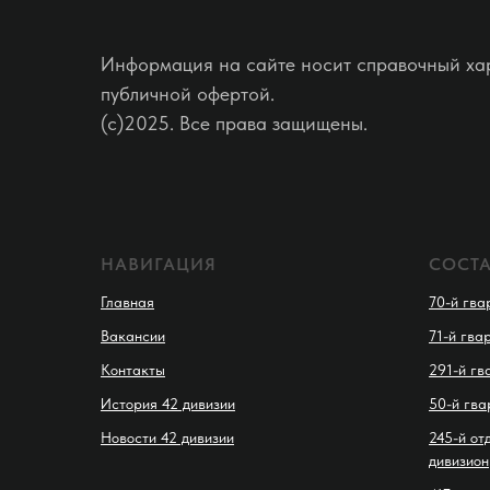
Информация на сайте носит справочный хар
публичной офертой.
(c)2025. Все права защищены.
НАВИГАЦИЯ
СОСТ
Главная
70-й гва
Вакансии
71-й гва
Контакты
291-й гв
История 42 дивизии
50-й гва
Новости 42 дивизии
245-й от
дивизион