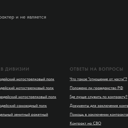
актер и не является
АВ ДИВИЗИИ
ОТВЕТЫ НА ВОПРОСЫ
рдейский мотострелковый полк
Что такое "отношение от части"?
рдейский мотострелковый полк
Положено ли гражданство РФ
ардейский мотострелковый полк
Где лучше служить по контракту?
рдейский самоходный полк
Документы для заключения конт
дельный зенитный ракетный
Помощь в заключении контракта
Контракт на СВО