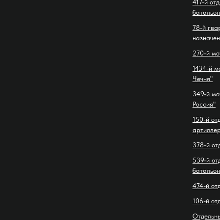
417-й от
батальон
78-й гва
назначен
270-й мо
1434-й м
Чечня"
349-й мо
Россия"
150-й от
артиллер
378-й от
539-й от
батальон
474-й от
106-й от
Отдельн