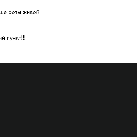
ыше роты живой
й пункт!!!