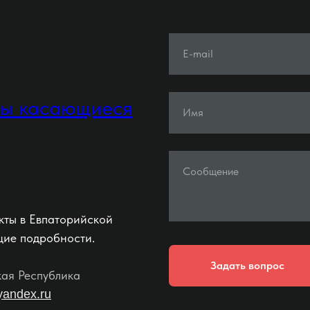
E-mail
ты касающиеся
Имя
Сообщение
кты в Евпаторийской
щие подробности.
Задать вопрос
кая Республика
yandex.ru