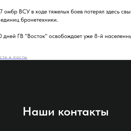
7 омбр ВСУ в ходе тяжелых боев потерял здесь св
 единиц бронетехники.
0 дней ГВ "Восток" освобождает уже 8-й населенны
СТИ И ПОСТЫ
Наши контакты