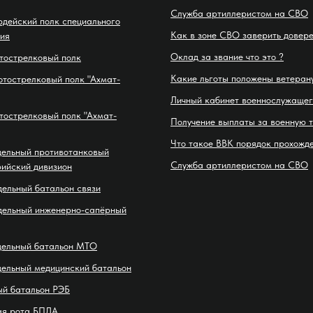
Служба артиллеристом на СВО
рдейский полк специального
Как в зоне СВО заверить довер
ия
Оклад за звание что это ?
тострелковый полк
Какие льготы положены ветеран
отострелковый полк "Ахмат-
Личный кабинет военнослужащег
тострелковый полк "Ахмат-
Получение выплаты за военную 
Что такое ВВК порядок прохожд
дельный противотанковый
Служба артиллеристом на СВО
ийский дивизион
дельный батальон связи
дельный инженерно-сапёрный
дельный батальон МТО
дельный медицинский батальон
ый батальон РЭБ
ая рота БПЛА