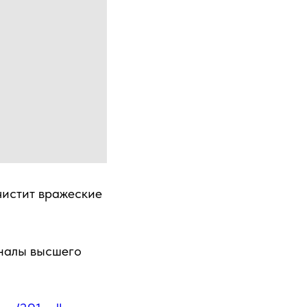
чистит вражеские
налы высшего