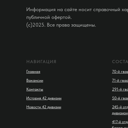
Информация на сайте носит справочный хар
публичной офертой.
(c)2025. Все права защищены.
НАВИГАЦИЯ
СОСТ
Главная
70-й гва
Вакансии
71-й гва
Контакты
291-й гв
История 42 дивизии
50-й гва
Новости 42 дивизии
245-й от
дивизион
417-й от
батальон