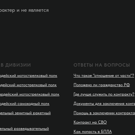
актер и не является
АВ ДИВИЗИИ
ОТВЕТЫ НА ВОПРОСЫ
рдейский мотострелковый полк
Что такое "отношение от части"?
рдейский мотострелковый полк
Положено ли гражданство РФ
ардейский мотострелковый полк
Где лучше служить по контракту?
рдейский самоходный полк
Документы для заключения конт
дельный зенитный ракетный
Помощь в заключении контракта
Контракт на СВО
дельный разведывательный
Как попасть в БПЛА