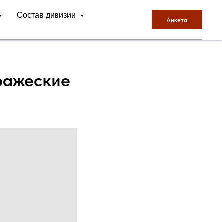
Состав дивизии
Анкета
ражеские