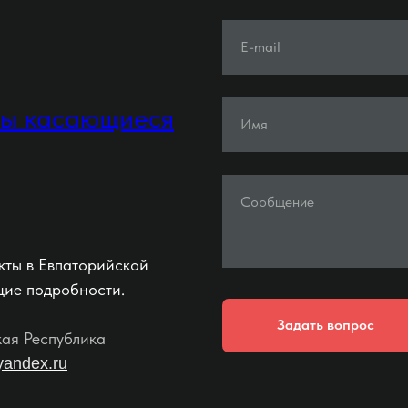
E-mail
ты касающиеся
Имя
Сообщение
кты в Евпаторийской
щие подробности.
Задать вопрос
кая Республика
yandex.ru