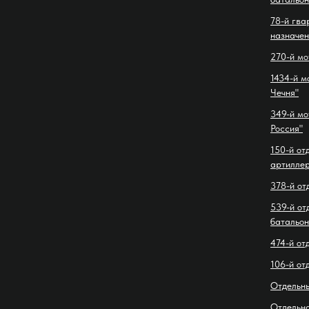
78-й гва
назначен
270-й мо
1434-й м
Чечня"
349-й мо
Россия"
150-й от
артиллер
378-й от
539-й от
батальон
474-й от
106-й от
Отдельн
Отдельн