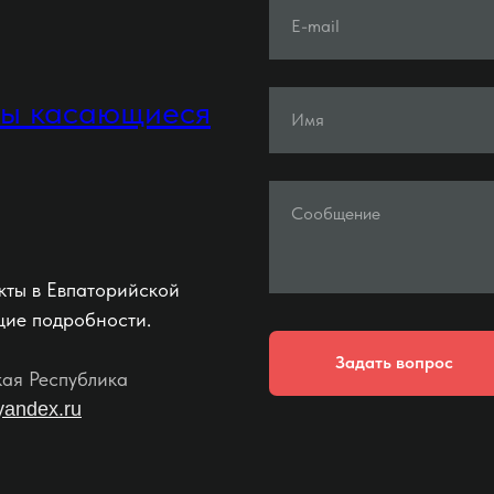
E-mail
ты касающиеся
Имя
Сообщение
кты в Евпаторийской
щие подробности.
Задать вопрос
кая Республика
yandex.ru