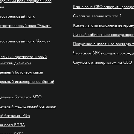
рдейский полк специального
Как в зоне СВО заверить довер
ия
Оклад за звание что это ?
тострелковый полк
Какие льготы положены ветеран
отострелковый полк "Ахмат-
Личный кабинет военнослужащег
тострелковый полк "Ахмат-
Получение выплаты за военную 
Что такое ВВК порядок прохожд
дельный противотанковый
Служба артиллеристом на СВО
ийский дивизион
дельный батальон связи
дельный инженерно-сапёрный
дельный батальон МТО
дельный медицинский батальон
ый батальон РЭБ
ая рота БПЛА
ая рота РХБЗ