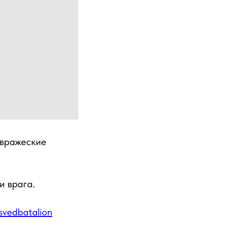
 вражеские
и врага.
asvedbatalion