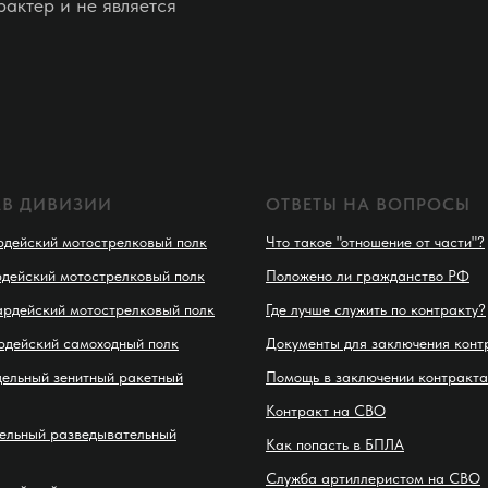
актер и не является
АВ ДИВИЗИИ
ОТВЕТЫ НА ВОПРОСЫ
рдейский мотострелковый полк
Что такое "отношение от части"?
рдейский мотострелковый полк
Положено ли гражданство РФ
ардейский мотострелковый полк
Где лучше служить по контракту?
рдейский самоходный полк
Документы для заключения конт
дельный зенитный ракетный
Помощь в заключении контракта
Контракт на СВО
дельный разведывательный
Как попасть в БПЛА
Служба артиллеристом на СВО