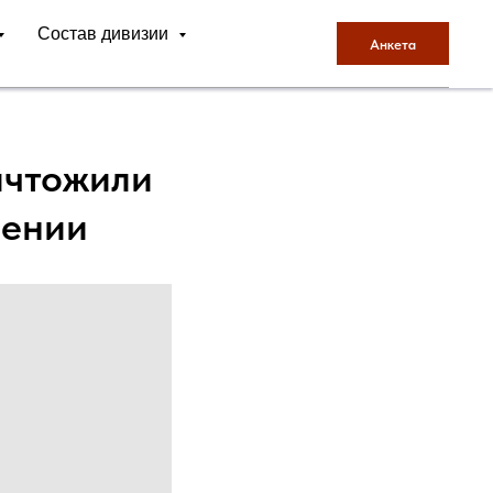
Состав дивизии
Анкета
ичтожили
лении