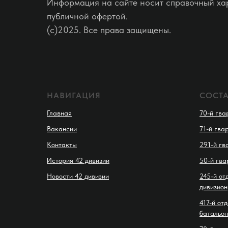
Информация на сайте носит справочный хар
публичной офертой.
(c)2025. Все права защищены.
НАВИГАЦИЯ
СОСТ
Главная
70-й гва
Вакансии
71-й гва
Контакты
291-й гв
История 42 дивизии
50-й гва
Новости 42 дивизии
245-й от
дивизион
417-й от
батальон