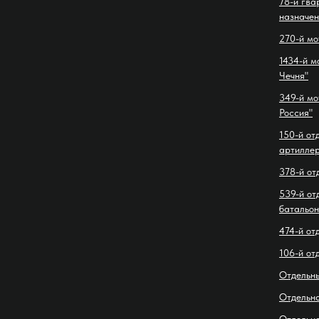
78-й гва
назначен
270-й мо
1434-й м
Чечня"
349-й мо
Россия"
150-й от
артиллер
378-й от
539-й от
батальон
474-й от
106-й от
Отдельн
Отдельн
Отдельн