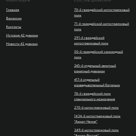
НАВИГАЦИЯ
СОСТАВ ДИВИЗИИ
Главная
70-й гвардейский мотострелковый
полк
Вакансии
71-й гвардейский мотострелковый
Контакты
полк
История 42 дивизии
291-й гвардейский
мотострелковый полк
Новости 42 дивизии
50-й гвардейский самоходный
полк
245-й отдельный зенитный
ракетный дивизион
417-й отдельный
разведывательный батальон
78-й гвардейский полк
специального назначения
270-й мотострелковый полк
1434-й мотострелковый полк
"Ахмат-Чечня"
349-й мотострелковый полк
"Ахмат-Россия"