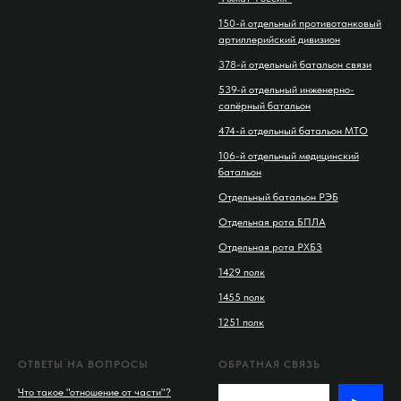
150-й отдельный противотанковый
артиллерийский дивизион
378-й отдельный батальон связи
539-й отдельный инженерно-
сапёрный батальон
474-й отдельный батальон МТО
106-й отдельный медицинский
батальон
Отдельный батальон РЭБ
Отдельная рота БПЛА
Отдельная рота РХБЗ
1429 полк
1455 полк
1251 полк
ОТВЕТЫ НА ВОПРОСЫ
ОБРАТНАЯ СВЯЗЬ
Что такое "отношение от части"?