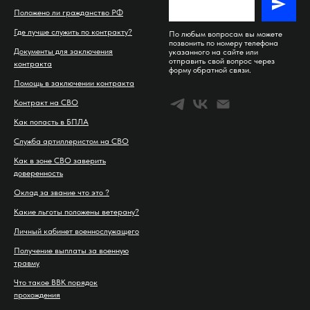
Положено ли гражданство РФ
Где лучше служить по контракту?
По любым вопросам вы можете
позвонить по номеру телефона
Документы для заключения
указанного на сайте или
отправить свой вопрос через
контракта
форму обратной связи.
Помощь в заключении контракта
Контракт на СВО
Как попасть в БПЛА
Служба артиллеристом на СВО
Как в зоне СВО заверить
доверенность
Оклад за звание что это ?
Какие льготы положены ветерану?
Личный кабинет военнослужащего
Получение выплаты за военную
травму
Что такое ВВК порядок
прохождения