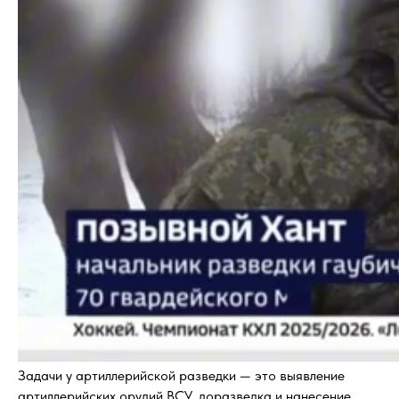
Задачи у артиллерийской разведки — это выявление
артиллерийских орудий ВСУ, доразведка и нанесение