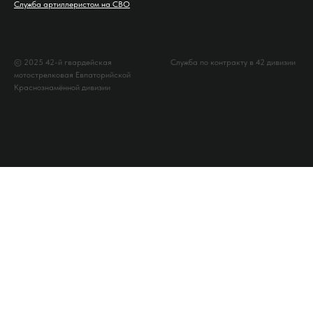
Служба артиллеристом на СВО
© 2025 42-й гвардейская
Служба по контракту в 42 дивизии
мотострелковая Евпаторийской
Краснознамённой дивизии