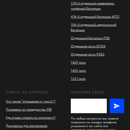
539-й отдельный инженерно-
сапёрный батальон
474-й отдельный батальон МТО
106-й отдельный медицинский
батальон
Отдельный батальон РЭБ
Отдельная рота БПЛА
Отдельная рота РХБЗ
1429 полк
1455 полк
1251 полк
ОТВЕТЫ НА ВОПРОСЫ
ОБРАТНАЯ СВЯЗЬ
Что такое "отношение от части"?
Положено ли гражданство РФ
Где лучше служить по контракту?
По любым вопросам вы можете
позвонить по номеру телефона
Документы для заключения
указанного на сайте или
отправить свой вопрос через