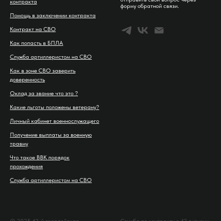
контракта
форму обратной связи.
Помощь в заключении контракта
Контракт на СВО
Как попасть в БПЛА
Служба артиллеристом на СВО
Как в зоне СВО заверить
доверенность
Оклад за звание что это ?
Какие льготы положены ветерану?
Личный кабинет военнослужащего
Получение выплаты за военную
травму
Что такое ВВК порядок
прохождения
Служба артиллеристом на СВО
© 2025 42-й гвардейская
Служба по контракту в 42 дивизии