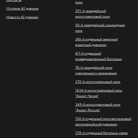
полк
История 42 дивизии
291-й гвардейский
мотострелковый полк
Новости 42 дивизии
50-й гвардейский самоходный
полк
245-й отдельный зенитный
ракетный дивизион
417-й отдельный
разведывательный батальон
78-й гвардейский полк
специального назначения
270-й мотострелковый полк
1434-й мотострелковый полк
"Ахмат-Чечня"
349-й мотострелковый полк
"Ахмат-Россия"
150-й отдельный противотанковый
артиллерийский дивизион
378-й отдельный батальон связи