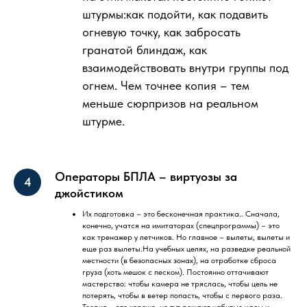
штурмы:как подойти, как подавить
огневую точку, как забросать
гранатой блиндаж, как
взаимодействовать внутри группы под
огнем. Чем точнее копия – тем
меньше сюрпризов на реальном
штурме.
Операторы БПЛА – виртуозы за
джойстиком
Их подготовка – это бесконечная практика.. Сначала,
конечно, учатся на имитаторах (спецпрограммы) – это
как тренажер у летчиков. Но главное – вылеты, вылеты и
еще раз вылеты.На учебных целях, на разведке реальной
местности (в безопасных зонах), на отработке сброса
груза (хоть мешок с песком). Постоянно оттачивают
мастерство: чтобы камера не тряслась, чтобы цель не
потерять, чтобы в ветер попасть, чтобы с первого раза.